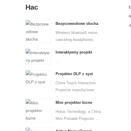
Нас
E
A
Bezprzewodowe słucha
J
Wireless bluetooth noise-
canceling headphones
perf...
Interaktywny projekt
...
Projektor DLP z syst
China Touch Interactive
Projector manufacturer
Hot...
Mini projektor bizne
Hotus Technology, a China
Mini Portable Projector ...