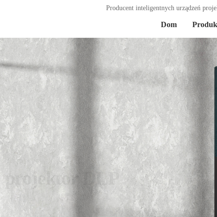
Producent inteligentnych urządzeń projek
Dom
Produk
 projektor DLP
amięci ROM | Bateria 12000 mAh