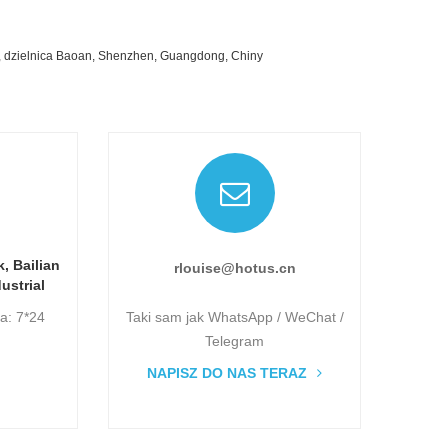
wn, dzielnica Baoan, Shenzhen, Guangdong, Chiny
, Bailian
rlouise@hotus.cn
ustrial
zielnica
la: 7*24
Taki sam jak WhatsApp / WeChat /
angdong,
Telegram
NAPISZ DO NAS TERAZ