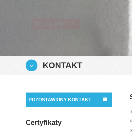
Ucz się więcej >>
KONTAKT
POZOSTAWIONY KONTAKT
H
Certyfikaty
T
S