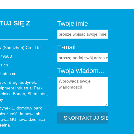
UJ SIĘ Z
Twoje imię
E-mail
 (Shenzhen) Co., Ltd.
879583
s.cn
Twoja wiadomość
hotus.cn
ętro, drugi budynek,
ipment Industrial Park,
ielnica Baoan, Shenzhen,
ny
dynek 1, domowy park
ołeczność domowa shi,
SKONTAKTUJ SIĘ Z NAMI
sprawa GU nowa dzielnica
realna