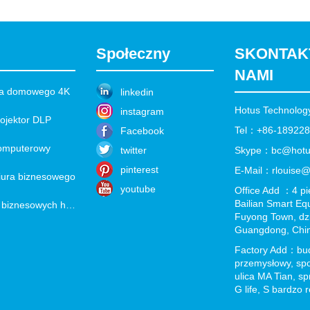
Społeczny
SKONTAKT
NAMI
ina domowego 4K
linkedin
Hotus Technology
instagram
rojektor DLP
Tel：+86-18922
Facebook
komputerowy
twitter
Skype：bc@hotu
pinterest
E-Mail：rlouise@
biura biznesowego
youtube
Office Add ：4 pi
Bailian Smart Equ
akcesoria do projektorów biznesowych hotus
Fuyong Town, dz
Guangdong, Chi
Factory Add：bu
przemysłowy, sp
ulica MA Tian, ​​
G life, S bardzo 