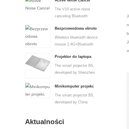
Active Noise Cancel
The V10 active noise
canceling Bluetooth
J
headphone...
n
Bezprzewodowa obroto
b
Wireless bluetooth device
J
mouse 2.4G+Bluetooth
m
Two...
Projektor do laptopa
The smart projector B5,
developed by Shenzhen
port...
Minikomputer projekc
The smart projector B5,
developed by China
Windows...
Aktualności