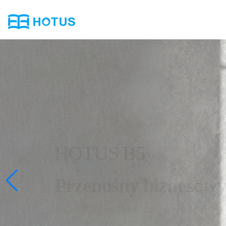
HOTUS B5
Przenośny biznesowy
Połączenie komputera i projektora
System Windows 10 | Czterordzeniowy procesor Intel | 64 GB p