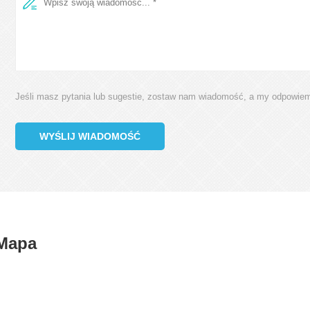
Inteligentny projekt
Bezprzewodowa potró
2022-02-23
2022-02-23
Jeśli masz pytania lub sugestie, zostaw nam wiadomość, a my odpowiemy
us Technology, a China Smart
Maintenance instructions: Store a
Business Projector...
temperatur...
WYŚLIJ WIADOMOŚĆ
Mapa