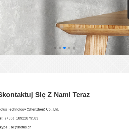
Skontaktuj Się Z Nami Teraz
otus Technology (Shenzhen) Co., Ltd.
el:（+86）18922879583
kype：bc@hotus.cn