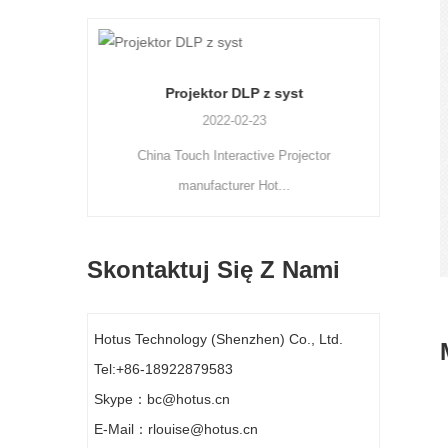
kt
Projektor DLP z syst
2022-02-23
China Touch Interactive Projector
Hot
manufacturer Hot...
Skontaktuj Się Z Nami
Hotus Technology (Shenzhen) Co., Ltd.
Tel:+86-18922879583
Skype：bc@hotus.cn
E-Mail：rlouise@hotus.cn