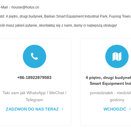
-Mail：rlouise@hotus.cn
dd: 4 piętro, drugi budynek, Bailian Smart Equipment Industrial Park, Fuyong To
eśli masz jakieś pytanie, skontaktuj się z nami, damy ci najlepszą obsługę!
+86-18922879583
4 piętro, drugi budynek
Smart Equipment Ind
Park, Fuyong Town, d
Taki sam jak WhatsApp / WeChat /
poniedziałek - niedzie
Baoan, Shenzhen, Gu
Telegram
godziny
Chiny
ZADZWOŃ DO NAS TERAZ
WCHODZIĆ