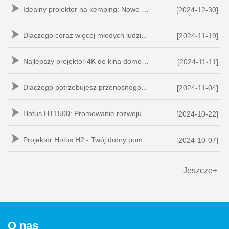
Idealny projektor na kemping: Nowe doświadczenie
[2024-12-30]
Dlaczego coraz więcej młodych ludzi wybiera projektory zamia
[2024-11-19]
Najlepszy projektor 4K do kina domowego – Hotus HT2500
[2024-11-11]
Dlaczego potrzebujesz przenośnego monitora
[2024-11-04]
Hotus HT1500: Promowanie rozwoju inteligentnej edukacji
[2024-10-22]
Projektor Hotus H2 - Twój dobry pomocnik w mobilnym biurze
[2024-10-07]
Jeszcze+
O nas