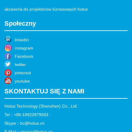
akcesoria do projektorów biznesowych hotus
Społeczny
linkedin
instagram
Facebook
twitter
pinterest
youtube
SKONTAKTUJ SIĘ Z NAMI
Hotus Technology (Shenzhen) Co., Ltd.
Tel：+86-18922879583
Skype：bc@hotus.cn
E-Mail：rlouise@hotus.cn