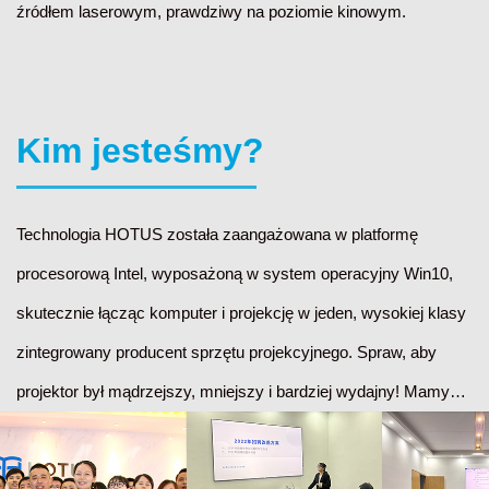
źródłem laserowym, prawdziwy na poziomie kinowym.
Kim jesteśmy?
Technologia HOTUS została zaangażowana w platformę
procesorową Intel, wyposażoną w system operacyjny Win10,
skutecznie łącząc komputer i projekcję w jeden, wysokiej klasy
zintegrowany producent sprzętu projekcyjnego. Spraw, aby
projektor był mądrzejszy, mniejszy i bardziej wydajny! Mamy
szczęście zgromadzić grupę profesjonalnych inżynierów z
doświadczeniem branżowym w zakresie konstrukcji, sprzętu,