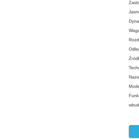
Zast
Jasn
Dyna
Waga
Rozd
Odleg
Źródł
Tech
Nazw
Mode
Funkc
wbud