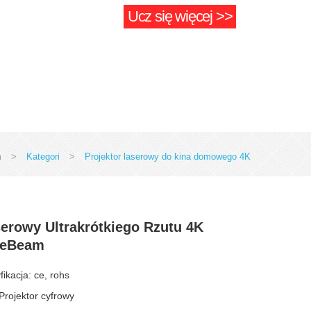
Ucz się więcej >>
m
>
Kategori
>
Projektor laserowy do kina domowego 4K
erowy Ultrakrótkiego Rzutu 4K
neBeam
fikacja: ce, rohs
Projektor cyfrowy