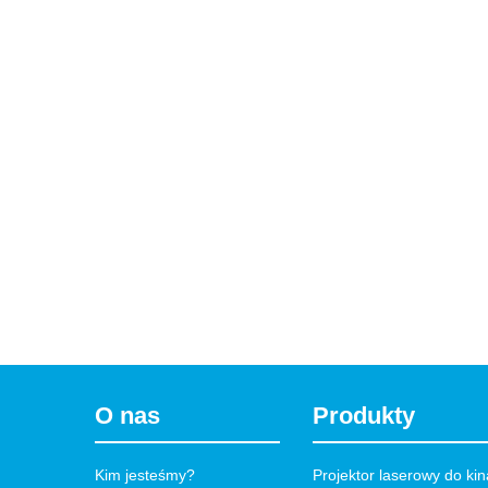
O nas
Produkty
Kim jesteśmy?
Projektor laserowy do k