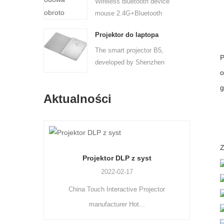
Wireless bluetooth device
mouse 2.4G+Bluetooth
Two...
Projektor do laptopa
The smart projector B5,
P
developed by Shenzhen
o
port...
g
Aktualności
Z
kt
Projektor DLP z syst
2022-02-17
China Touch Interactive Projector
Hotus 
manufacturer Hot...