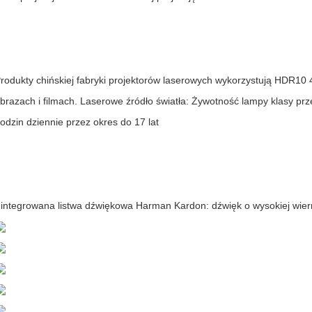
rodukty chińskiej fabryki projektorów laserowych wykorzystują HDR10
brazach i filmach. Laserowe źródło światła: Żywotność lampy klasy prz
odzin dziennie przez okres do 17 lat
integrowana listwa dźwiękowa Harman Kardon: dźwięk o wysokiej wier
Przenośny projektor
Active Noise Cancel
2022-02-17
2022-02-17
Technology, a China DLP portable
The V10 active noise canceling Bl
projector m...
headphone...