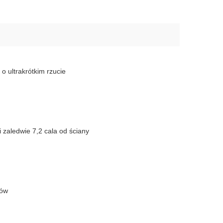
SIĘ TERAZ
o ultrakrótkim rzucie
i zaledwie 7,2 cala od ściany
nów