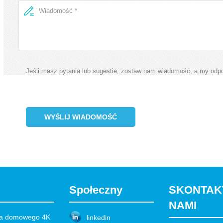
Jeśli masz pytania lub sugestie, zostaw nam wiadomość, a my odpo
WYŚLIJ WIADOMOŚĆ
Społeczny
SKONTAKT
NAMI
ina domowego 4K
linkedin