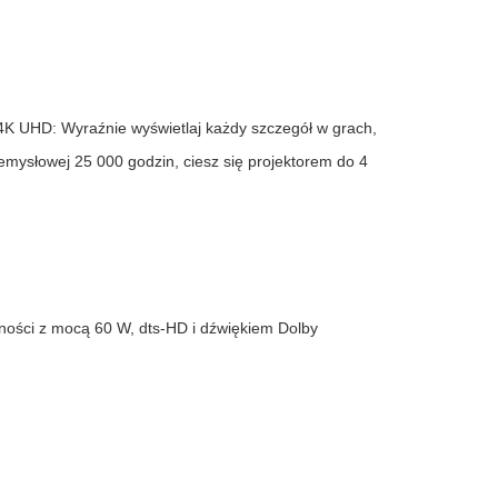
 4K UHD: Wyraźnie wyświetlaj każdy szczegół w grach,
emysłowej 25 000 godzin, ciesz się projektorem do 4
ności z mocą 60 W, dts-HD i dźwiękiem Dolby
Bezprzewodowa obroto
Prz
2022-02-17
uetooth
Wireless bluetooth device mouse
From the
2.4G+Bluetooth Two...