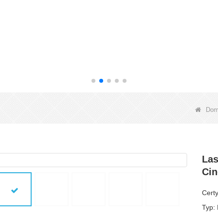
Do
Las
Ci
Certy
Typ: 