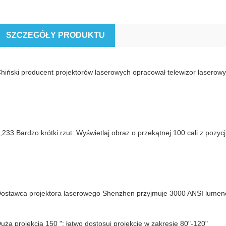
SZCZEGÓŁY PRODUKTU
hiński producent projektorów laserowych opracował telewizor laserowy 
,233 Bardzo krótki rzut: Wyświetlaj obraz o przekątnej 100 cali z pozycj
ostawca projektora laserowego Shenzhen przyjmuje 3000 ANSI lume
uża projekcja 150 ": łatwo dostosuj projekcję w zakresie 80"-120"